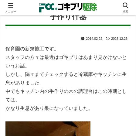
メニュー
検索
手作り什器
2014.02.22
2025.12.26
保育園の新規施工です。
スタッフの方々は最近はゴキブリはあまり見かけないと
いうお話。
しかし、隅々までチェックすると冷蔵庫やキッチンに生
息がありました。
中でもキッチン内の手作りの木の調理台はこの時期とし
ては、
かなり生息があり巣になっていました。