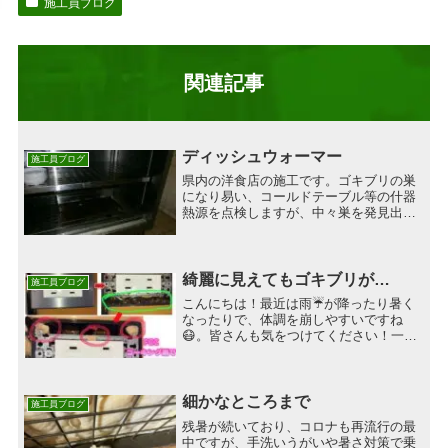
施工員ブログ
関連記事
ディッシュウォーマー
施工員ブログ
県内の洋食店の施工です。ゴキブリの巣
になり易い、コールドテーブル等の什器
熱源を点検しますが、中々巣を発見出来
ません。この寒い時期は、必ず暖かい場
所にいるはずなので、更に細かく探索し
ます。OLYMPUS DIGITAL CAMERA厨
房内にお...
綺麗に見えてもゴキブリが…
施工員ブログ
こんにちは！最近は雨☔️が降ったり暑く
なったりで、体調を崩しやすいですね
😷。皆さんも気をつけてください！一見
きれいな場所でも、ゴキブリが隠れてい
ることがあります。先日の現場では、コ
ンセント周りがきれいそうに見えたけ
ど、カバーを開けたらゴキブ...
細かなところまで
施工員ブログ
残暑が続いており、コロナも再流行の最
中ですが、手洗いうがいや暑さ対策で乗