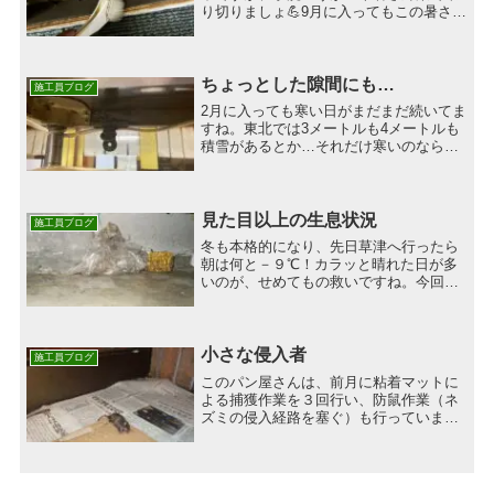
り切りましょ💪9月に入ってもこの暑さで
害虫が頻繁に出てしまうという話をよく
聞きます。暖かい時期だと孵化のサイク
ルがピークになる害虫が多く駆除も一苦
労です💦トコジラミなど...
ちょっとした隙間にも…
施工員ブログ
2月に入っても寒い日がまだまだ続いてま
すね。東北では3メートルも4メートルも
積雪があるとか…それだけ寒いのならゴ
キブリも落ち着くのかといえばそうでは
ありません。今回お伺いしたお店はちょ
っとした隙間にチョロチョロ生息があり
ました。例えばラック...
見た目以上の生息状況
施工員ブログ
冬も本格的になり、先日草津へ行ったら
朝は何と－９℃！カラッと晴れた日が多
いのが、せめてもの救いですね。今回、
新規にお伺いしたお店のゴキブリは警戒
心が強く表面に見える数以上の生息があ
りました。什器同士の隙間や什器の裏
側、壁の隙間、下場ゴミの中...
小さな侵入者
施工員ブログ
このパン屋さんは、前月に粘着マットに
よる捕獲作業を３回行い、防鼠作業（ネ
ズミの侵入経路を塞ぐ）も行っていま
す。しかし、再度店内に再発して迷惑を
かけているそうです。ＦＣＣ Ｒａｔ
Ｓｙｓｔｅｍは年間対応です。よって粘
着マットの設置による捕獲作...