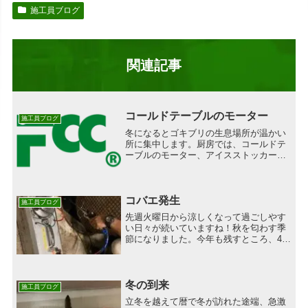
施工員ブログ
関連記事
コールドテーブルのモーター
施工員ブログ
冬になるとゴキブリの生息場所が温かい
所に集中します。厨房では、コールドテ
ーブルのモーター、アイスストッカー、
コンセント、炊飯器の中に大発生しま
す。ご家庭でも、ファンヒーターや炊飯
器、電子レンジの中に潜む事がありま
す。また、温かい場所にダンボ...
コバエ発生
施工員ブログ
先週火曜日から涼しくなって過ごしやす
い日々が続いていますね！秋を匂わす季
節になりました。今年も残すところ、4ヶ
月を切って慌ただしく年の瀬を迎えるこ
とになるんだろうなぁと考え始めまし
た。また、やるべきことをやり残しが無
い様に進めていかなければ...
冬の到来
施工員ブログ
立冬を越えて暦で冬が訪れた途端、急激