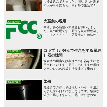
に冷え込んできました。周りでも体調崩
す人がちらほらと。鼠も外で生活できな
くなってきて屋内に侵入してきていま
す。越冬するために外壁の隙間から侵入
して、写真の様に壁に穴を開けて入り込
んできます。皆様の周りで食...
大至急の現場
施工員ブログ
今週、ある店舗へ大至急お伺いしまし
た。鼠の現場です。厨房を鼠が運動会し
ていると・・・・・店長様より連絡が入
りました。私の先輩が店舗へマット設置
をし、私がマット回収を致しました。船
橋の店舗です。ドアの鍵を静かに、ゆっ
くりと開け、入店しました。...
ゴキブリが好んで生息をする厨房
施工員ブログ
什器の隙間
飲食店の厨房では業務用の什器を主に使
用されています。厨房にあります什器は
ステンレスの鉄板を折り曲げて重ねて作
ってある為、隙間が多く、ゴキブリにと
って格好の生息箇所となります。また、
厨房内は火を多く使用したり、水を流し
繁殖
施工員ブログ
たりしますので、壁紙など...
先週までの涼しさは何処へやら…今週か
らまた暑い日々になるそうです。急激な
温度上昇しますので、熱中症にはお気を
つけを。写真のようにお尻をくっつけて
いるゴキブリを見かけたりしてません
か？交尾中なんです。繁殖の危険サイン