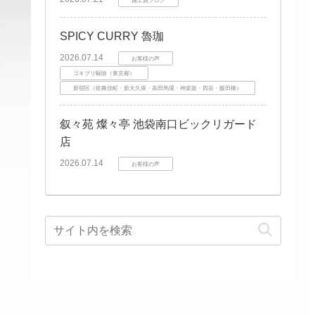
SPICY CURRY 魯珈
2026.07.14
お客様の声
ゴキブリ駆除（東京都）
新宿区（歌舞伎町・新大久保・高田馬場・神楽坂・四谷・飯田橋）
叙々苑 燦々亭 池袋南口ビックリガード
店
2026.07.14
お客様の声
飲食店
詳しく
見る →