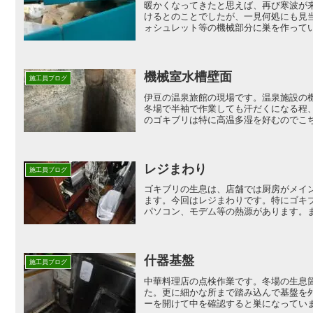
暖かくなってきたと思えば、再び寒波が
けるとのことでしたが、一見何処にも見
ォシュレット等の機械部分に巣を作ってい
機械室水槽壁面
施工員ブログ
伊豆の温泉旅館の現場です。温泉施設の
冬場で半袖で作業しても汗だくになる程
のゴキブリは特に高温多湿を好むのでこち
レジまわり
施工員ブログ
ゴキブリの生息は、店舗では厨房がメイ
ます。今回はレジまわりです。特にゴキ
パソコン、モデム等の熱源があります。ま
什器基盤
施工員ブログ
中華料理店の点検作業です。冬場の生息
た。更に細かな所まで踏み込んで基盤を
ーを開けて中を確認すると巣になっていま