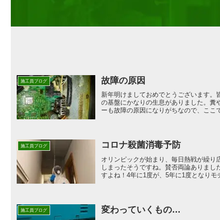
故障の原因
施工員ブログ
新年明けましておめでとうございます。
の基盤にかなりの生息がありました。糞
ーも故障の原因になりがちなので、ここで
コロナ殺菌消毒予防
施工員ブログ
オリンピックが始まり、毎日熱戦が繰り
しまったそうですね。賛否両論ありまし
すよね！4年に1度が、5年に1度となりモチ
変わっていくもの…
施工員ブログ