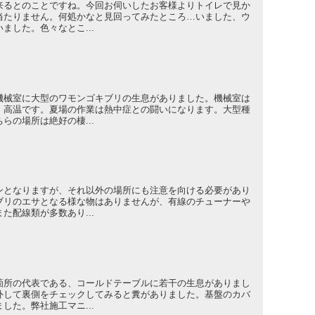
来るとのことですね。今回お伺いしたお客様よりトイレで見か
当たりません。何処かなと見回ってみたところ…いました、ウ
ました。色々なとこ...
機械室に大型のワモンゴキブリの生息がありました。機械室は
、高温です。夏場の作業は熱中症との闘いになります。大型種
らの場所は絶好の棲...
ンとなりますが、それ以外の場所にも注意を向ける必要があり
ブリのエサとなる様な物はありませんが、有線のチューナーや
た配線類が多数あり...
箇所の代表である、コールドテーブルに若干の生息がありまし
外して裏側をチェックしてみると糞がありました。基盤のカバ
した。弊社施工マニ...