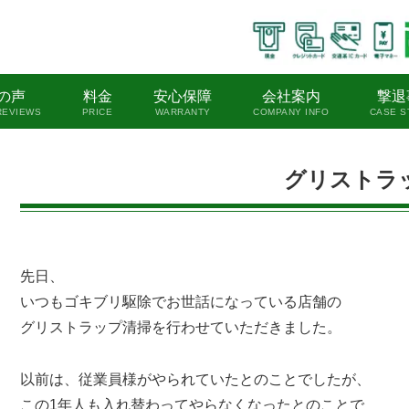
の声
料金
安心保障
会社案内
撃退
REVIEWS
PRICE
WARRANTY
COMPANY INFO
CASE S
グリストラ
先日、
いつもゴキブリ駆除でお世話になっている店舗の
グリストラップ清掃を行わせていただきました。
以前は、従業員様がやられていたとのことでしたが、
この1年人も入れ替わってやらなくなったとのことで