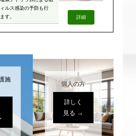
ィルス感染の予防も行
ます。
詳細
護施
個人の方
詳しく
く
見る →
→