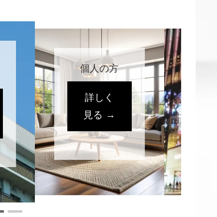
方
飲食店
く
詳しく
→
見る →