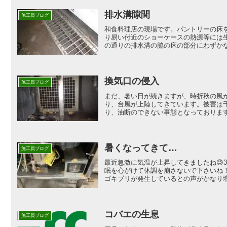
排水溝隙間
施工員ブログ
和食料理店の現場です。パントリーの床
り易い付近のショーケースの熱源等には
の通りの排水溝の脇の床の部分にわずかな
換気口の侵入
施工員ブログ
まだ、暑い日が続きますが、時折秋の風
り、台風が上陸してきています。被害は
り、油断のできない事態となっております
暑くなってきて…
施工員ブログ
最近急激に気温が上昇してきましたね😓
眠を心がけて体調を崩さないで下さいね
ゴキブリが発生しているとの声がかなり増
コバエの生息
施工員ブログ