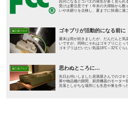
四月になるとコバエの発生が多く見られ
受けは要注意です！年末の大掃除から数
いや水廻りを点検し、夏までに快適に過ご
ゴキブリが活動的になる前に
施工員ブログ
週末は雨が続きましたが、だんだんと気
いですが、同時にそれはゴキブリにとっ
ゴキブリはだいたい気温18℃～32℃ぐらい
思わぬところに…
施工員ブログ
先日お伺いしました居酒屋さんでのゴキ
庫や物品棚の隙間、厨房機器のモーター
見落としがちな場所にも生息や巣を作った