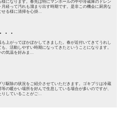
る様になります。春先は特にマンホールの中や冷蔵庫のドレン
ヶ月経って汚れも溜まり出す時期です。是非この機会に厨房な
せる様に清掃を心掛...
・・・
温も上がってぽかぽかしてきました。春が近付いてきてうれし
ても、活動しやすい時期になってきたということになります。
の気温を好みま...
ブリ駆除の状況をご紹介させていただきます。ゴキブリは冷蔵
部等の暖かい場所を好んで生息している場合が多いのですが、
りしていることがご...