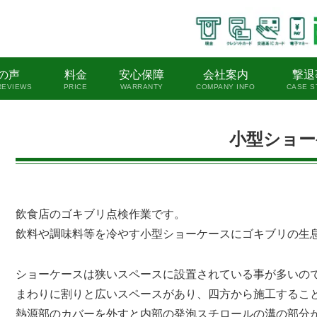
の声
料金
安心保障
会社案内
撃退
REVIEWS
PRICE
WARRANTY
COMPANY INFO
CASE S
小型ショー
飲食店のゴキブリ点検作業です。
飲料や調味料等を冷やす小型ショーケースにゴキブリの生
ショーケースは狭いスペースに設置されている事が多いの
まわりに割りと広いスペースがあり、四方から施工するこ
熱源部のカバーを外すと内部の発泡スチロールの溝の部分