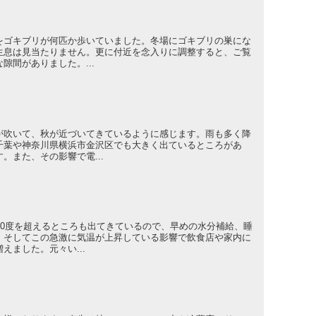
をゴキブリが何匹か歩いていました。冬場にゴキブリの巣にな
生息は見当たりません。更に付近を念入りに調整すると、ご覧
隙間がありました。...
が吹いて、秋が近づいてきているように感じます。雨も多く降
千葉や神奈川県横浜市金沢区でも大きく出ているところがあ
。また、その影響で電...
30度を超えるところも出てきているので、早めの水分補給、睡
！そしてこの急激に気温が上昇している影響で飲食店や家内に
えました。元々い...