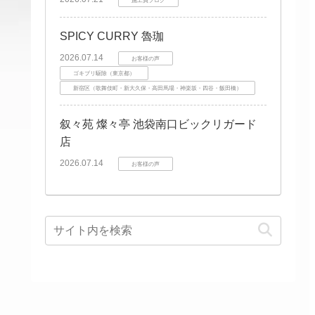
SPICY CURRY 魯珈
2026.07.14
お客様の声
ゴキブリ駆除（東京都）
新宿区（歌舞伎町・新大久保・高田馬場・神楽坂・四谷・飯田橋）
ホテル・旅館
叙々苑 燦々亭 池袋南口ビックリガード
詳しく
店
2026.07.14
見る →
お客様の声