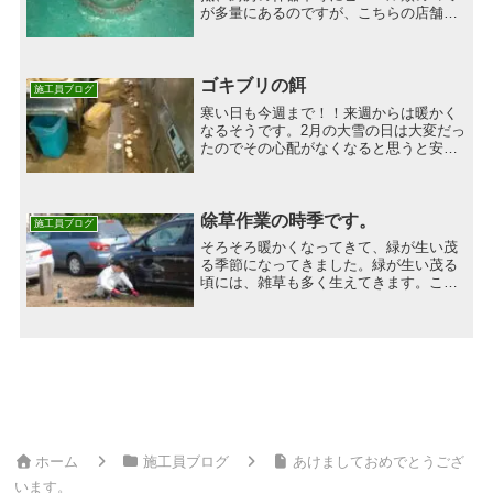
が多量にあるのですが、こちらの店舗は
殆ど見当たりませんでした。但し厨房内
ではチラホラとゴキブリの生息が見られ
ます。暑い時期ですので、熱源には生息
は見られません。什器下をメ...
ゴキブリの餌
施工員ブログ
寒い日も今週まで！！来週からは暖かく
なるそうです。2月の大雪の日は大変だっ
たのでその心配がなくなると思うと安心
します(笑)でも、油断はできません。暖
かくなるとゴキブリは活発化します。先
日のブログでもお伝えしたようにゴキブ
リは【温度】【水分】...
除草作業の時季です。
施工員ブログ
そろそろ暖かくなってきて、緑が生い茂
る季節になってきました。緑が生い茂る
頃には、雑草も多く生えてきます。この
季節になると、るる湘南の出番になりま
す。大船や藤沢をはじめ、川崎にもるる
スタッフで、除草作業にお伺い致しま
す。手刈り作業をメインとし...
ホーム
施工員ブログ
あけましておめでとうござ
います。