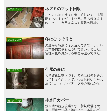
ネズミのマット回収
施工員ブログ
こんにちは！徐々に春に近付いている気
配もありますが、まだ寒い日も続きます
ね！さて、今回はネズミ駆除の現場に行
って参りました。すでにマット設置を行
い、回収に向かいました！！する
と・・・！！！ネズミの捕獲を確認しま
した！！！割と大きめです・・・...
冬はひっそりと
施工員ブログ
先週から急激に冷え込んできて、いよい
よ本格的に冬も近づいてまいりました。
皆様も虫を見かける機会が減ってきたの
ではないでしょうか。しかし、ゴキブリ
をはじめとする虫の多くはいなくなって
いるのではなく、ひっそりと身をひそめ
て春の訪れを待っているだ...
什器の裏に
施工員ブログ
大型連休に突入です。皆様は如何お過ご
しでしょうか。さて、今回お伺いしたお
店では、コールドテーブルの裏にかなり
の生息がありました。動かして裏を覗け
ば…壁は浮いて空洞になっておりそこが
巣に、下には多くのゴミがありそこも巣
に…普段中々動かせない什...
排水口カバー
施工員ブログ
焼肉店の新規現場です。新規現場は大
抵、厨房の什器下等にビニール類のゴミ