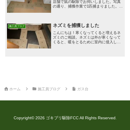
店舗で鼠の駆除でお伺いしました。写真
の通り、捕獲作業で1匹捕まりました。特
に食材を扱っている訳でもなく、食べ散
らかしがある訳でもないキレイにされて
いる事務所ですが、そういった所にも時
として鼠は侵入してきま...
ネズミを捕獲しました
施工員ブログ
こんにちは！寒くなってくると増えるネ
ズミのご相談。ネズミは外が寒くなって
くると、暖をとるために室内に侵入して
きます。とくに飲食店さまには食材が置
いてあったり、水を使用しておりますの
で、エサや水にありつきやすく、ネズミ
に棲みつかれてしまいます...
ホーム
施工員ブログ
ガス台
Copyright© 2026 ゴキブリ駆除FCC All Rights Reserved.