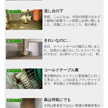
キブリも見える場所から見えない場所に
生息を移してきています。例えば家庭用
冷蔵庫。御覧のように、使...
流し台の下
施工員ブログ
皆様、こんにちは。今回の現場ではネズ
ミ駆除の粘着マット回収にお伺い致しま
した。店舗に入ったところ、鼠の鳴き声
が多くしました。その後粘着マットを確
認すると、案の定多数の鼠が捕獲されて
いました。捕獲のあった粘着マットから
分析をし、流し台の下をの...
きれいなのに…
施工員ブログ
先日、イベントホールの施工に伺いまし
た。以前から施工をしていただいている
のですが、1か所やっていなかった、和食
厨房をやらせていただきました。中華・
洋食厨房及び洗浄室など、いろいろな水
周り箇所の施工しているのですが、和食
厨房だけは、たまに他の...
コールドテーブル裏
施工員ブログ
東京都内のレストランに新規施工に行っ
て来ました。このお店もフランチャイズ
店で、本社様と２年程前からお取引させ
ていただいています。年々お取引先が増
え、今では１０店舗程お世話になってい
ます。客席が１００席以上あり、お客様
の中でも坪数の大きなお店...
鼠は何処にでも
施工員ブログ
今回は飲食店ではない普通の事務所系の