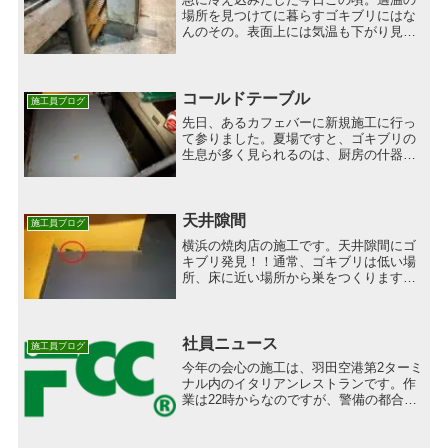
場所を見つけてに暮らすゴキブリにはな
んのその。表面上には気温も下がり見当
たらなくなることも多くありますが、実
は見えないところで寒さを凌ぎつつ暖か
くなるのを待っていたりもします。写真
の配線カバーが壁から出て...
コールドテーブル
施工員ブログ
先日、あるカフェバーに新規施工に行っ
て参りました。夏場ですと、ゴキブリの
生息が多く見られるのは、厨房の什器下
に溜まってしまったゴミなどです。これ
から冬にかけては、厨房内の什器の中や
モーター部に生息場所が変わってきま
す。特に、よく作業をするカ...
天井隙間
施工員ブログ
横浜の焼肉店の施工です。天井隙間にゴ
キブリ発見！！通常、ゴキブリは低い場
所、床に近い場所から巣をつくります。
天井に生息とは、さぞかし下部は大変な
事になっているのでは？と不安になりま
した。しかし、下部をくまなく見ました
が、大した量はいませんで...
社員ニュース
施工員ブログ
今年の会心の施工は、羽田空港第2ターミ
ナル内のイタリアンレストランです。作
業は22時からなのですが、警備の都合上
20時までに入館しなければなりません。
外へ出るのは、深夜の0時を過ぎると朝の
4時まで出られないので8時間ターミナル