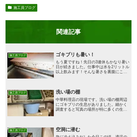
施工員ブログ
関連記事
ゴキブリも暑い！
施工員ブログ
もう夏ですね！先日の3連休もかなり暑い
日が続きました。仕事中は水を2リットル
以上飲みます！そんな暑さを裏腹にこの
時期はやはりゴキブリが活発になってき
ます。ですが、実はあまり暑すぎてもゴ
キブリも暑がって活動が低下します。そ
れに伴ってなんとゴキ...
洗い場の棚
施工員ブログ
中華料理店の現場です。洗い場の棚周辺
にゴキブリの生息がありました。細かく
調査すると写真の場所が特に多くの生息
がありました。恐らく長い間置きっ放し
の状態で糞も多く見られ、特に溝の部分
が巣になっていました。こちらは、グラ
スや食器を入れて洗浄機に...
空洞に潜む
施工員ブログ
急に冷え込みだした今日この頃。適温の